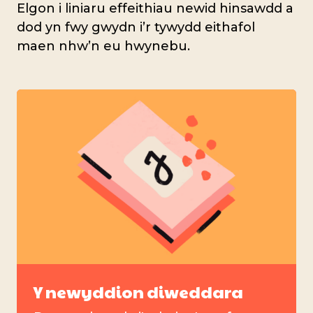
Elgon i liniaru effeithiau newid hinsawdd a
dod yn fwy gwydn i’r tywydd eithafol
maen nhw’n eu hwynebu.
Y newyddion diweddara