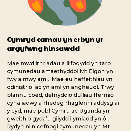
Cymryd camau yn erbyn yr
argyfwng hinsawdd
Mae mwdlithriadau a llifogydd yn taro
cymunedau amaethyddol Mt Elgon yn
fwy a mwy aml. Mae eu heffeithiau yn
ddinistriol ac yn aml yn angheuol. Trwy
blannu coed, defnyddio dulliau ffermio
cynaliadwy a rhedeg rhaglenni addysg ar
y cyd, mae pobl Cymru ac Uganda yn
gweithio gyda’u gilydd i ymladd yn ôl.
Rydyn ni’n cefnogi cymunedau yn Mt