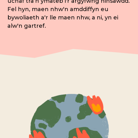
uchaf tra’n ymateb i'r argyfwng hinsawdd.
Fel hyn, maen nhw'n amddiffyn eu
bywoliaeth a'r lle maen nhw, a ni, yn ei
alw'n gartref.