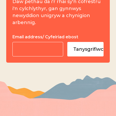
Daw pethau da i'r rhai sy'n cofrestru
i'n cylchlythyr, gan gynnwys
newyddion unigryw a chynigion
arbennig.
Email address/ Cyfeiriad ebost