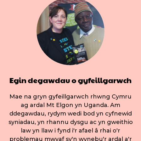
Egin degawdau o gyfeillgarwch
Mae na gryn gyfeillgarwch rhwng Cymru
ag ardal Mt Elgon yn Uganda. Am
ddegawdau, rydym wedi bod yn cyfnewid
syniadau, yn rhannu dysgu ac yn gweithio
law yn llaw i fynd i'r afael â rhai o'r
problemau mwyaf sy'n wynebu'r ardal a'r