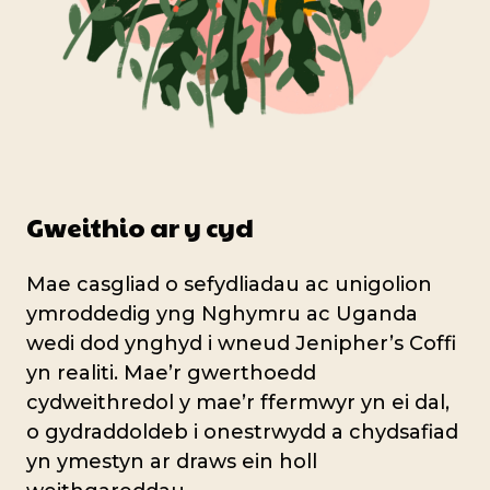
Gweithio ar y cyd
Mae casgliad o sefydliadau ac unigolion
ymroddedig yng Nghymru ac Uganda
wedi dod ynghyd i wneud Jenipher’s Coffi
yn realiti. Mae’r gwerthoedd
cydweithredol y mae’r ffermwyr yn ei dal,
o gydraddoldeb i onestrwydd a chydsafiad
yn ymestyn ar draws ein holl