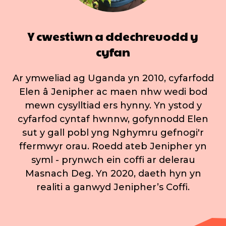
Y cwestiwn a ddechreuodd y
cyfan
Ar ymweliad ag Uganda yn 2010, cyfarfodd
Elen â Jenipher ac maen nhw wedi bod
mewn cysylltiad ers hynny. Yn ystod y
cyfarfod cyntaf hwnnw, gofynnodd Elen
sut y gall pobl yng Nghymru gefnogi'r
ffermwyr orau. Roedd ateb Jenipher yn
syml - prynwch ein coffi ar delerau
Masnach Deg. Yn 2020, daeth hyn yn
realiti a ganwyd Jenipher’s Coffi.