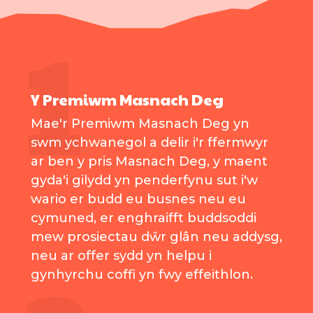
Y Premiwm Masnach Deg
Mae'r Premiwm Masnach Deg yn
swm ychwanegol a delir i'r ffermwyr
ar ben y pris Masnach Deg, y maent
gyda'i gilydd yn penderfynu sut i'w
wario er budd eu busnes neu eu
cymuned, er enghraifft buddsoddi
mew prosiectau dŵr glân neu addysg,
neu ar offer sydd yn helpu i
gynhyrchu coffi yn fwy effeithlon.