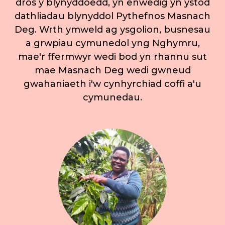
dros y blynyddoedd, yn enwedig yn ystod
dathliadau blynyddol Pythefnos Masnach
Deg. Wrth ymweld ag ysgolion, busnesau
a grwpiau cymunedol yng Nghymru,
mae'r ffermwyr wedi bod yn rhannu sut
mae Masnach Deg wedi gwneud
gwahaniaeth i'w cynhyrchiad coffi a'u
cymunedau.