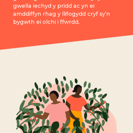
gwella iechyd y pridd ac yn ei
amddiffyn rhag y llifogydd cryf sy’n
bygwth ei olchi i ffwrdd.