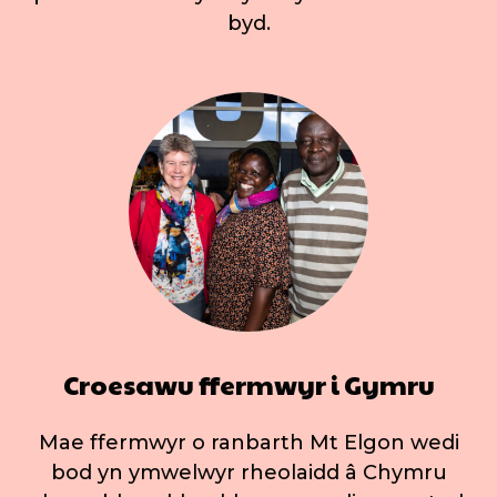
byd.
Croesawu ffermwyr i Gymru
Mae ffermwyr o ranbarth Mt Elgon wedi
bod yn ymwelwyr rheolaidd â Chymru