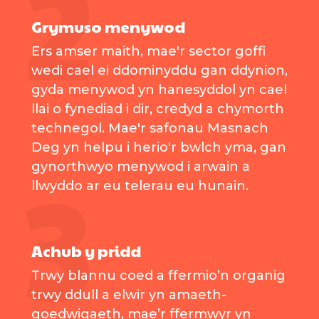
Grymuso menywod
Ers amser maith, mae'r sector goffi
wedi cael ei ddominyddu gan ddynion,
gyda menywod yn hanesyddol yn cael
llai o fynediad i dir, credyd a chymorth
technegol. Mae'r safonau Masnach
Deg yn helpu i herio'r bwlch yma, gan
gynorthwyo menywod i arwain a
llwyddo ar eu telerau eu hunain.
Achub y pridd
Trwy blannu coed a ffermio’n organig
trwy ddull a elwir yn amaeth-
goedwigaeth, mae’r ffermwyr yn