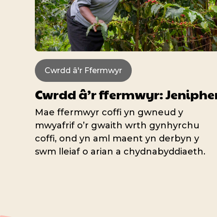
Cwrdd â'r Ffermwyr
Cwrdd â’r ffermwyr: Jeniphe
Mae ffermwyr coffi yn gwneud y
mwyafrif o’r gwaith wrth gynhyrchu
coffi, ond yn aml maent yn derbyn y
swm lleiaf o arian a chydnabyddiaeth.