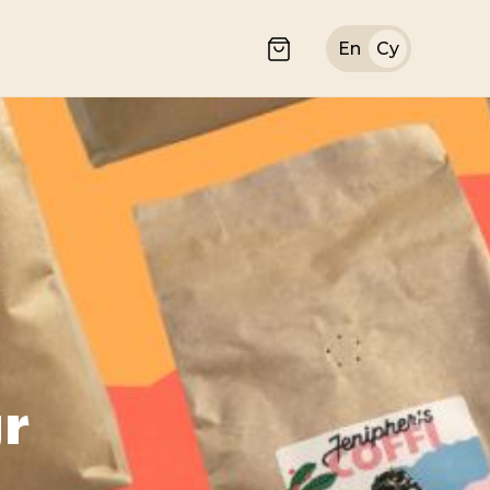
En
Cy
r