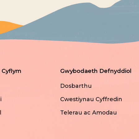
 Cyflym
Gwybodaeth Defnyddiol
Dosbarthu
i
Cwestiynau Cyffredin
l
Telerau ac Amodau
u