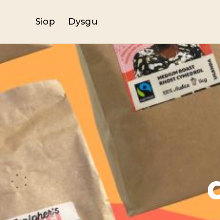
Siop
Dysgu