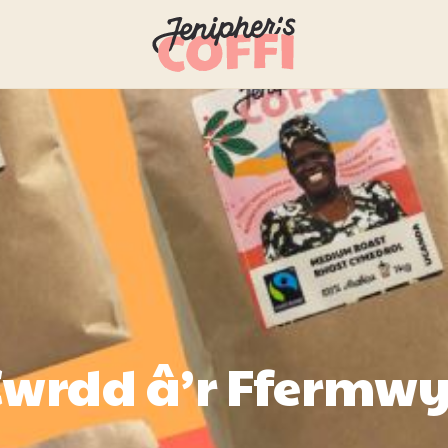
Cwrdd â’r Ffermwy